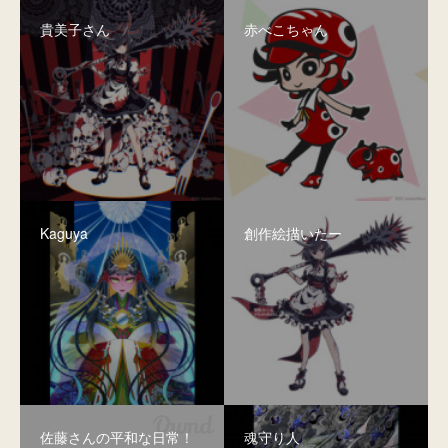
貴美子さん
赤べこちゃん
Kaguya
創作絵描いたー
佐藤さんの平和な日常！
魂守り人