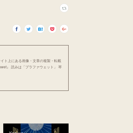
当サイト上にある画像・文章の複製・転載
. 『Plafawet』 読みは「プラファウェット」 琴