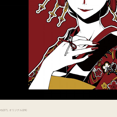
ery
(
27
)
オリジナル
(
29
)