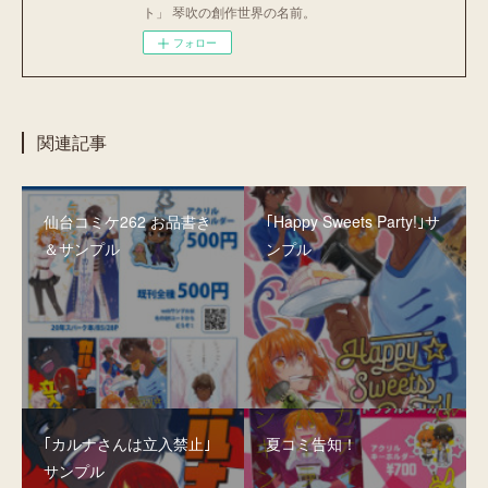
ト」 琴吹の創作世界の名前。
フォロー
関連記事
仙台コミケ262 お品書き
｢Happy Sweets Party!｣サ
＆サンプル
ンプル
｢カルナさんは立入禁止｣
夏コミ告知！
サンプル