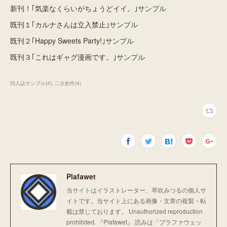
新刊！｢気楽なくらいがちょうどイイ。｣
サンプル
既刊１｢カルナさんは立入禁止｣
サンプル
既刊２｢Happy Sweets Party!｣
サンプル
既刊３｢これはギャグ漫画です。｣
サンプル
同人誌サンプル
(
4
)
二次創作
(
4
)
Plafawet
当サイトはイラストレーター、琴吹みつるの個人サ
イトです。 ​​​当サイト上にある画像・文章の複製・転
載は禁じております。 Unauthorized reproduction
prohibited. 『Plafawet』 読みは「プラファウェッ